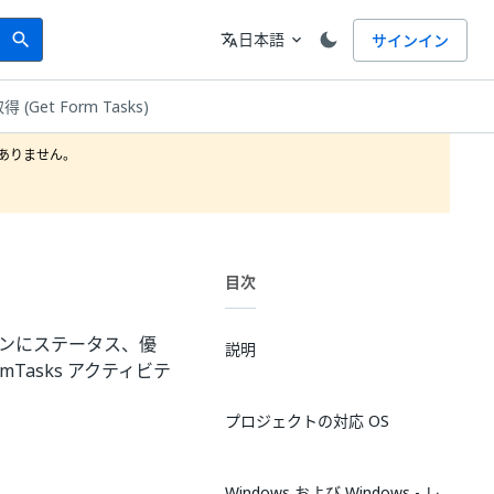
Search
言語
日本語
サインイン
search
translate
expand_more
Get Form Tasks)
りません。

目次
アクションにステータス、優
説明
rmTasks アクティビテ
プロジェクトの対応 OS
Windows および Windows - レ