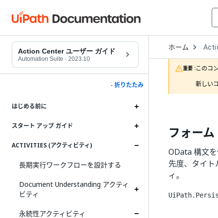
Open
ホーム
Acti
Drop
Action Center ユーザー ガイド
to
Automation Suite
·
2023.10
choo
このコ
重要 :
produ
新しいコ
- 折りたたみ
はじめる前に
スタート アップ ガイド
フォーム タ
ACTIVITIES (アクティビティ)
OData 構文
先度、タイトル>
長期実行ワークフローを設計する
ィ。
Document Understanding アクティ
ビティ
UiPath.Persi
永続性アクティビティ