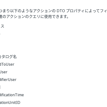
つまり以下のようなアクションの DTO プロパティによってフ
連のアクションのクエリに使用できます。
タス
ル
カタログ名
dToUser
User
ifierUser
刻
ificationTime
ationUnitID