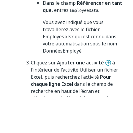
Dans le champ
Référencer en tant
que
, entrez
.
EmployeeData
Vous avez indiqué que vous
travaillerez avec le fichier
Employés.xlsx qui est connu dans
votre automatisation sous le nom
DonnéesEmployé.
Cliquez sur
Ajouter une activité
à
l’intérieur de l’activité Utiliser un fichier
Excel, puis recherchez l’activité
Pour
chaque ligne Excel
dans le champ de
recherche en haut de l’écran et
sélectionnez-la. L’activité est ajoutée au
panneau Concepteur à l’intérieur de
l’activité Utiliser un fichier Excel.
Dans l’activité Pour chaque ligne Excel :
Dans la zone de texte
Pour chaque
,