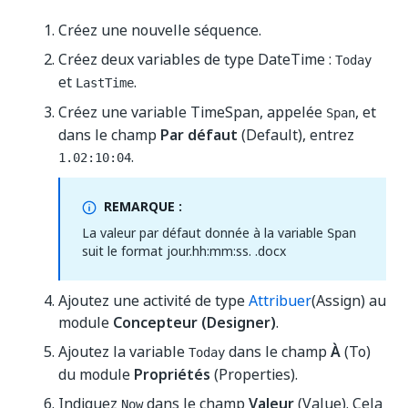
Créez une nouvelle séquence.
Créez deux variables de type DateTime :
Today
et
.
LastTime
Créez une variable TimeSpan, appelée
, et
Span
dans le champ
Par défaut
(Default), entrez
.
1.02:10:04
REMARQUE :
La valeur par défaut donnée à la variable
Span
suit le format jour.hh:mm:ss. .docx
Ajoutez une activité de type
Attribuer
(Assign) au
module
Concepteur (Designer)
.
Ajoutez la variable
dans le champ
À
(To)
Today
du module
Propriétés
(Properties).
Indiquez
dans le champ
Valeur
(Value). Cela
Now