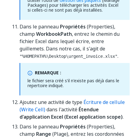
utiliser l'outil de
Gestion des paquets
(Manage
Packages) pour télécharger les activités Excel
si celles-ci ne sont pas déjà installées.
Dans le panneau
Propriétés
(Properties),
champ
WorkbookPath
, entrez le chemin du
fichier Excel dans lequel écrire, entre
guillemets. Dans notre cas, il s'agit de
.
"%HOMEPATH%\Desktop\urgent_invoice.xlsx"
REMARQUE :
le fichier sera créé s'il n'existe pas déjà dans le
repertoire indiqué.
Ajoutez une activité de type
Écriture de cellule
(Write Cell)
dans l'activité
Étendue
d'application Excel (Excel application scope)
.
Dans le panneau
Propriétés
(Properties),
champ
Range
(Plage), entrez les coordonnées