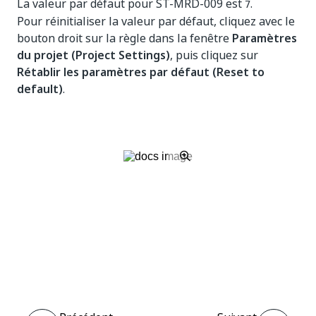
La valeur par défaut pour ST-MRD-009 est
.
7
Pour réinitialiser la valeur par défaut, cliquez avec le
bouton droit sur la règle dans la fenêtre
Paramètres
du projet (Project Settings)
, puis cliquez sur
Rétablir les paramètres par défaut (Reset to
default)
.
Oui
Non
thumb_up
thumb_down