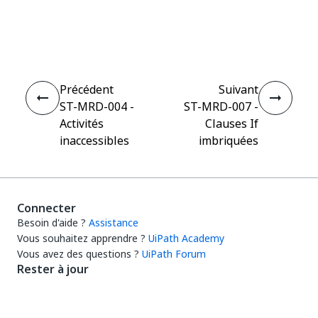
Oui
Non
thumb_up
thumb_down
Précédent
Suivant
ST-MRD-004 -
ST-MRD-007 -
Activités
Clauses If
inaccessibles
imbriquées
Connecter
Besoin d'aide ?
Assistance
Vous souhaitez apprendre ?
UiPath Academy
Vous avez des questions ?
UiPath Forum
Rester à jour