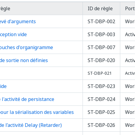
règle
ID de règle
Por
vé d'arguments
ST-DBP-002
Wor
rception vide
ST-DBP-003
Acti
couches d'organigramme
ST-DBP-007
Wor
de sortie non définies
ST-DBP-020
Acti
ST-DBP-021
Activ
ide
ST-DBP-023
Wor
 l'activité de persistance
ST-DBP-024
Wor
our la sérialisation des variables
ST-DBP-025
Wor
de l’activité Delay (Retarder)
ST-DBP-026
Wor