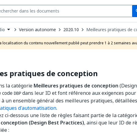
Se
s
n
Version autonome
2020.10
Meilleures pratiques de 
dio
pdown
se
a localisation du contenu nouvellement publié peut prendre 1 à 2 semaines ava
uct
es pratiques de conception
ns la catégorie
Meilleures pratiques de conception
(Design 
e code
dans leur ID et font référence aux exigences pour
DBP
 à un ensemble général des meilleures pratiques, détaillées
atiques d'automatisation
.
z ci-dessous une liste de règles faisant partie de la catégor
 conception (Design Best Practices)
, ainsi que leur ID de r
iée :