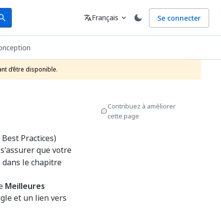
arch
Langue
Français
Se connecter
earch
translate
expand_more
conception
nt d’être disponible.
Contribuez à améliorer
cette page
Best Practices)
 s'assurer que votre
 dans le chapitre
ie
Meilleures
ègle et un lien vers