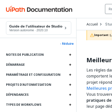
Ope
Accueil
Stu
Dro
Guide de l’utilisateur de Studio
to
Version autonome
·
2020.10
choo
L
Important :
prod
- Réduire
NOTES DE PUBLICATION
Meilleur
DÉMARRAGE
Les règles da
PARAMÉTRAGE ET CONFIGURATION
comportent l
projet répond
PROJETS D'AUTOMATISATION
Meilleures pr
Vous trouvere
DÉPENDANCES
pratiques de
TYPES DE WORKFLOWS
leur page déd