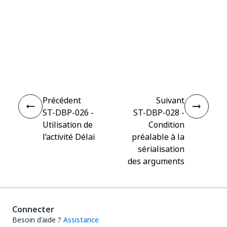
Oui
Non
thumb_up
thumb_down
Précédent
Suivant
ST-DBP-026 -
ST-DBP-028 -
Utilisation de
Condition
l’activité Délai
préalable à la
sérialisation
des arguments
Connecter
Besoin d'aide ?
Assistance