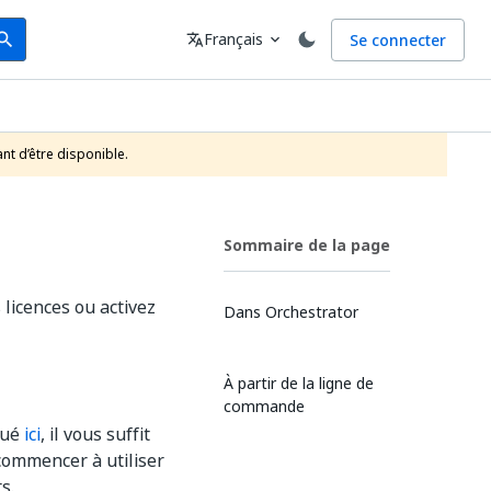
arch
Langue
Français
Se connecter
earch
translate
expand_more
nt d’être disponible.
Sommaire de la page
 licences ou activez
Dans Orchestrator
À partir de la ligne de
commande
qué
ici
, il vous suffit
commencer à utiliser
s.