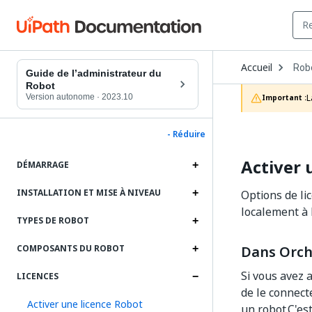
Ope
Accueil
Rob
Dro
Guide de l’administrateur du
to
Robot
choo
Version autonome
·
2023.10
L
Important :
prod
- Réduire
Activer 
DÉMARRAGE
INSTALLATION ET MISE À NIVEAU
Options de li
localement à 
TYPES DE ROBOT
Dans Orch
COMPOSANTS DU ROBOT
Si vous avez 
LICENCES
de le connect
Activer une licence Robot
un robot.C'es