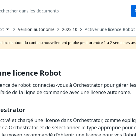
Se
s
n
Version autonome
2023.10
Activer une licence Robot
ot
pdown
se
a localisation du contenu nouvellement publié peut prendre 1 à 2 semaines ava
uct
une licence Robot
cence de robot: connectez-vous à Orchestrator pour gérer les
l’aide de la ligne de commande avec une licence autonome.
estrator
activé et chargé une licence dans Orchestrator, comme expli
er à Orchestrator et de sélectionner le type approprié pour 
t le moyen recommandé d'obtenir une licence pour vos Robot