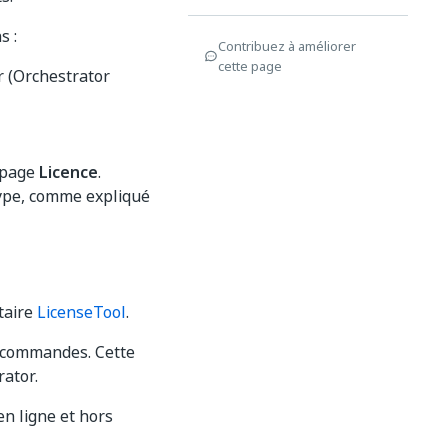
s :
Contribuez à améliorer
cette page
r (Orchestrator
a page
Licence
.
 type, comme expliqué
itaire
LicenseTool
.
de commandes. Cette
ator.
en ligne et hors