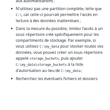
aux automatisations ;
N’utilisez pas une partition complète, telle que
, car celle-ci pourrait permettre l'accès en
C:\
lecture à des données inattendues ;
Dans la mesure du possible, limitez l’accès à un
sous-répertoire créé spécifiquement pour les
compartiments de stockage. Par exemple, si
vous utilisez
pour stocker toutes vos
C:\my_data
données, vous pouvez créer un sous-répertoire
appelé
, puis ajouter
storage_buckets
à la liste
C:\my_data\storage_buckets
d'autorisation au lieu de
;
C:\my_data
Recherchez les éventuels fichiers et dossiers
cachés avant de sélectionner les chemins
autorisés, car ceux-ci peuvent contenir des
données sensibles ;
Utilisez un dossier spécifique d'un partage