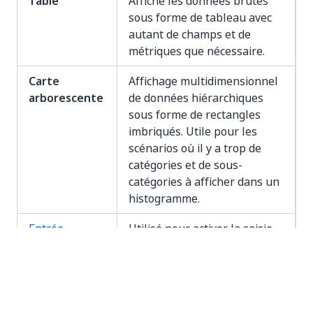
Table
Affiche les données brutes
sous forme de tableau avec
autant de champs et de
métriques que nécessaire.
Carte
Affichage multidimensionnel
arborescente
de données hiérarchiques
sous forme de rectangles
imbriqués. Utile pour les
scénarios où il y a trop de
catégories et de sous-
catégories à afficher dans un
histogramme.
Entrée
Utilisé pour activer la saisie
manuelle des valeurs par les
utilisateurs pour le champ
sélectionné.
Indicator
Permet d'afficher jusqu'à