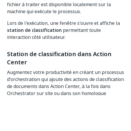
fichier à traiter est disponible localement sur la
machine qui exécute le processus.
Lors de l'exécution, une fenêtre s'ouvre et affiche la
station de classification
permettant toute
interaction côté utilisateur.
Station de classification dans Action
Center
Augmentez votre productivité en créant un processus
d'orchestration qui ajoute des actions de classification
de documents dans Action Center, à la fois dans
Orchestrator sur site ou dans son homologue
Automation Cloud Orchestrator. Cette action vous
évite d'avoir à stocker tous vos documents
localement, d'avoir un robot installé sur chaque
machine actionnée par un humain ou de mettre le
robot en attente de la classification des utilisateurs