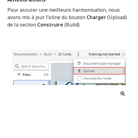
Pour assurer une meilleure harmonisation, nous
avons mis à jour l’icône du bouton
Charger
(Upload)
de la section
Construire
(Build).
Oui
Non
thumb_up
thumb_down