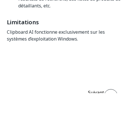
détaillants, etc.
Limitations
Clipboard AI fonctionne exclusivement sur les
systèmes d’exploitation Windows.
Oui
Non
thumb_up
thumb_down
Suivant
La barre
d'outils
Clipboard AI