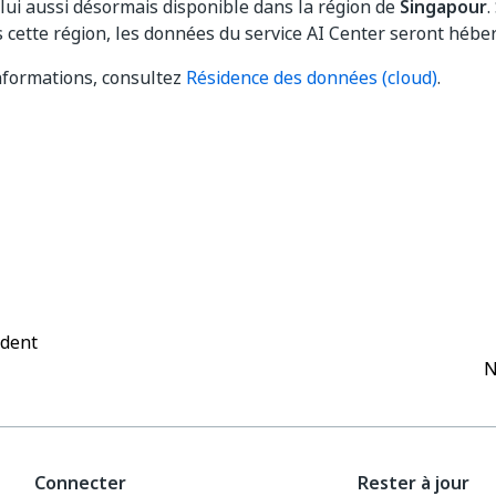
 lui aussi désormais disponible dans la région de
Singapour
.
 cette région, les données du service AI Center seront hébe
nformations, consultez
Résidence des données (cloud)
.
Oui
Non
thumb_up
thumb_down
édent
N
Connecter
Rester à jour