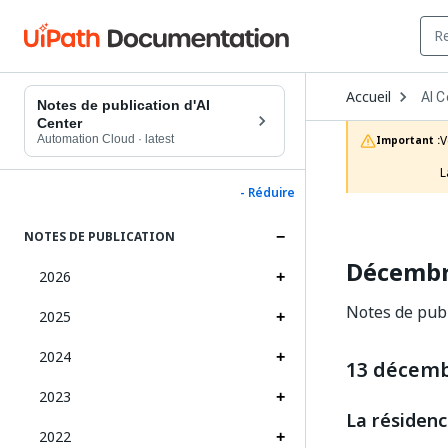
Ope
Accueil
AI C
Dro
Notes de publication d'AI
to
Center
choo
Automation Cloud
·
latest
V
Important :
prod
L
- Réduire
NOTES DE PUBLICATION
Décembr
2026
Notes de pub
2025
2024
13 décemb
2023
La résidenc
2022