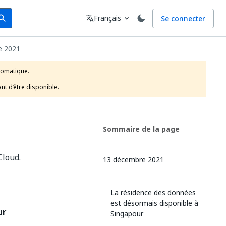
arch
Langue
Français
Se connecter
earch
translate
expand_more
e 2021
tomatique.

nt d’être disponible.
Sommaire de la page
Cloud.
13 décembre 2021
La résidence des données
est désormais disponible à
ur
Singapour