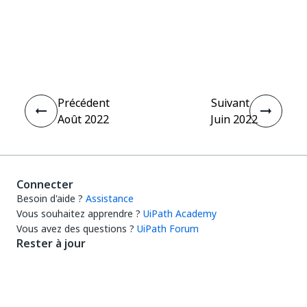
Oui
Non
thumb_up
thumb_down
Précédent
Suivant
Août 2022
Juin 2022
Connecter
Besoin d'aide ?
Assistance
Vous souhaitez apprendre ?
UiPath Academy
Vous avez des questions ?
UiPath Forum
Rester à jour