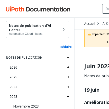
Ope
Accueil
AI C
Dro
Notes de publication d'AI
to
Center
choo
Automation Cloud
·
latest
V
Important :
prod
L
- Réduire
NOTES DE PUBLICATION
Juin 202
2026
Notes de publ
2025
2024
19 juin
2023
Améliorati
Novembre 2023