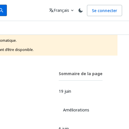
arch
Langue
Français
Se connecter
earch
translate
expand_more
tomatique.

nt d’être disponible.
Sommaire de la page
19 juin
Améliorations
6 juin