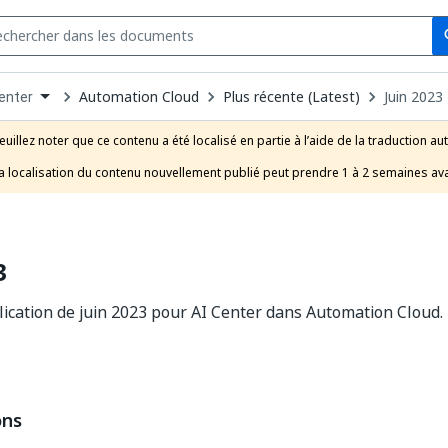
Se
s
n
Automation Cloud
Plus récente (Latest)
Juin 2023
enter
pdown
se
euillez noter que ce contenu a été localisé en partie à l’aide de la traduction au
uct
a localisation du contenu nouvellement publié peut prendre 1 à 2 semaines ava
3
ication de juin 2023 pour AI Center dans Automation Cloud.
ons