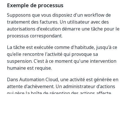
Exemple de processus
Supposons que vous disposiez d'un workflow de
traitement des factures. Un utilisateur avec des
autorisations d'exécution démarre une tâche pour le
processus correspondant.
La tâche est exécutée comme d'habitude, jusqu'à ce
qu'elle rencontre l'activité qui provoque sa
suspension. C'est à ce moment qu'une intervention
humaine est requise.
Dans Automation Cloud, une activité est générée en
attente d'achèvement. Un administrateur d'actions
qui gère la boîte de réception des actions affecte
l'élément à un utilisateur spécialisé. L'utilisateur est
informé qu'une action est en attente.
Une fois l'action validée, elle reprend et l’exécution
est terminée par n’importe quel robot disponible.