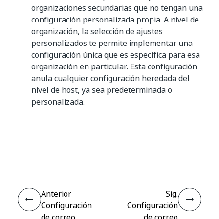
organizaciones secundarias que no tengan una
configuración personalizada propia. A nivel de
organización, la selección de ajustes
personalizados te permite implementar una
configuración única que es específica para esa
organización en particular. Esta configuración
anula cualquier configuración heredada del
nivel de host, ya sea predeterminada o
personalizada.
Sí
No
thumb_up
thumb_down
Anterior
Sig.
Configuración
Configuración
de correo
de correo