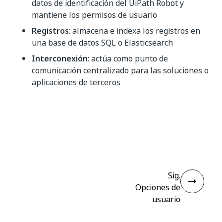
datos de identificación del UiPath Robot y
mantiene los permisos de usuario
Registros
: almacena e indexa los registros en
una base de datos SQL o Elasticsearch
Interconexión
: actúa como punto de
comunicación centralizado para las soluciones o
aplicaciones de terceros
Sí
No
thumb_up
thumb_down
Sig.
Opciones de
usuario