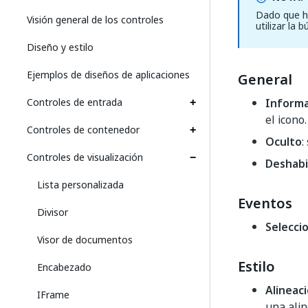
Dado que ha
Visión general de los controles
utilizar la 
Diseño y estilo
Ejemplos de diseños de aplicaciones
General
Controles de entrada
Informa
el icono
Controles de contenedor
Oculto
:
Controles de visualización
Deshabi
Lista personalizada
Eventos
Divisor
Selecci
Visor de documentos
Estilo
Encabezado
Alineac
IFrame
una alin