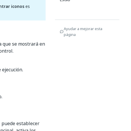
ntrar iconos
es
Ayudar a mejorar esta
página
ta que se mostrará en
ontrol.
e ejecución.
o.
Se puede establecer
ncipal, activa los