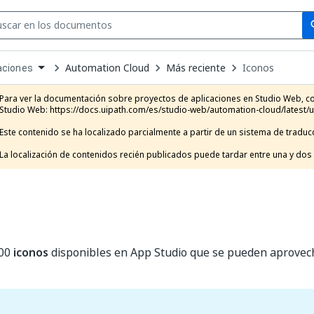
Se
se
Automation Cloud
Más reciente
Iconos
aciones
own
e
Para ver la documentación sobre proyectos de aplicaciones en Studio Web, con
t
Studio Web: https://docs.uipath.com/es/studio-web/automation-cloud/latest/u
Este contenido se ha localizado parcialmente a partir de un sistema de traducc
La localización de contenidos recién publicados puede tardar entre una y dos
900
iconos
disponibles en App Studio que se pueden aprovech