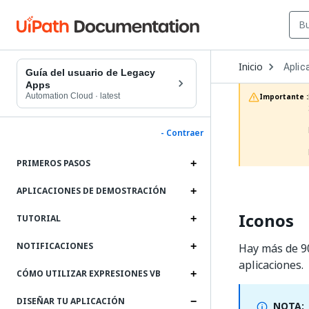
Open
Inicio
Aplic
Dropd
Guía del usuario de Legacy
to
Apps
choos
Automation Cloud
·
latest
Importante :
produc
- Contraer
PRIMEROS PASOS
APLICACIONES DE DEMOSTRACIÓN
Iconos
TUTORIAL
NOTIFICACIONES
Hay más de 
aplicaciones.
CÓMO UTILIZAR EXPRESIONES VB
DISEÑAR TU APLICACIÓN
NOTA: