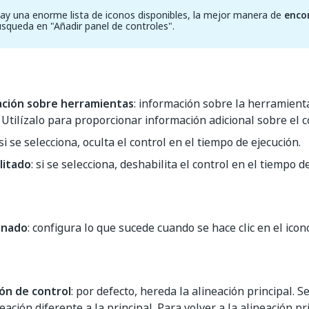
y una enorme lista de iconos disponibles, la mejor manera de
enco
búsqueda en "Añadir panel de controles".
ción sobre herramientas
: información sobre la herramien
. Utilízalo para proporcionar información adicional sobre el c
 si se selecciona, oculta el control en el tiempo de ejecución.
litado
: si se selecciona, deshabilita el control en el tiempo d
onado
: configura lo que sucede cuando se hace clic en el icon
ión de control
: por defecto, hereda la alineación principal. 
eación diferente a la principal. Para volver a la alineación pri