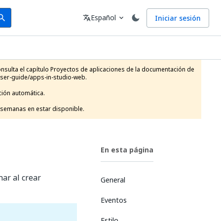
arch
Idioma
Español
Iniciar sesión
arch
translate
expand_more
sulta el capítulo Proyectos de aplicaciones de la documentación de 
ser-guide/apps-in-studio-web. 

ión automática.

 semanas en estar disponible.
En esta página
ar al crear
General
Eventos
Estilo