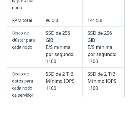
(v-)CPU por
nodo
RAM total
96 GiB
144 GiB
SSD de 256
SSD de 256
Disco de
GiB
GiB
clúster para
E/S mínima
E/S mínima
cada nodo
por segundo:
por segundo:
1100
1100
SSD de 2 TiB
SSD de 2 TiB
Disco de
Mínimo IOPS
Mínimo IOPS
datos para
1100
1100
cada nodo
de servidor
SSD de 16 GiB
SSD de 16 GiB
Disco etcd
E/S mínima
E/S mínima
para cada
por segundo:
por segundo:
nodo de
240
240
servidor