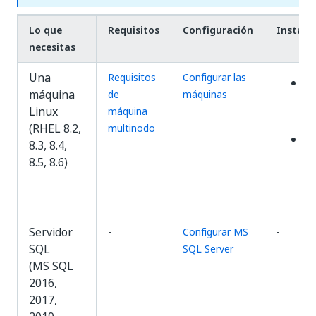
Lo que
Requisitos
Configuración
Instala
necesitas
Una
Requisitos
Configurar las
In
máquina
de
máquinas
m
Linux
máquina
en
(RHEL 8.2,
multinodo
In
8.3, 8.4,
m
8.5, 8.6)
si
c
Servidor
-
Configurar MS
-
SQL
SQL Server
(MS SQL
2016,
2017,