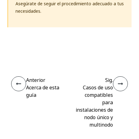
Asegúrate de seguir el procedimiento adecuado a tus
necesidades.
Sí
No
thumb_up
thumb_down
Anterior
Sig.
Acerca de esta
Casos de uso
guía
compatibles
para
instalaciones de
nodo único y
multinodo