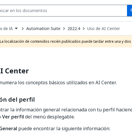
Se
se
Automation Suite
2022.4
Uso de AI Center
o de IA
own
e
La localización de contenidos recién publicados puede tardar entre una y dos
t
I Center
numera los conceptos básicos utilizados en AI Center.
n del perfil
rar la información general relacionada con tu perfil haciendo
o
Ver perfil
del menú desplegable.
General
puede encontrar la siguiente información: