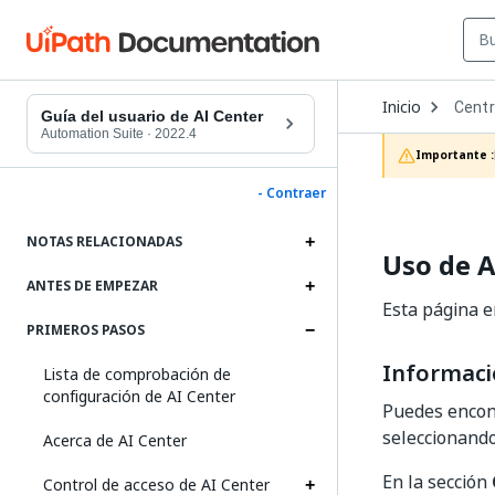
Open
Inicio
Centr
Dropd
Guía del usuario de AI Center
to
Automation Suite
·
2022.4
choos
Importante :
produc
- Contraer
NOTAS RELACIONADAS
Uso de A
ANTES DE EMPEZAR
Esta página e
PRIMEROS PASOS
Informació
Lista de comprobación de
configuración de AI Center
Puedes encont
seleccionand
Acerca de AI Center
En la sección
Control de acceso de AI Center