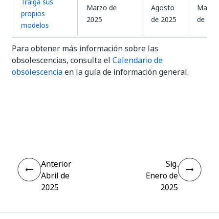
Traiga sus
Marzo de
Agosto
Marzo
propios
2025
de 2025
de 202
modelos
Para obtener más información sobre las
obsolescencias, consulta el
Calendario de
obsolescencia
en la guía de información general.
Sí
No
thumb_up
thumb_down
Anterior
Sig.
Abril de
Enero de
2025
2025