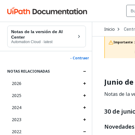
Open
Inicio
Centr
Dropd
Notas de la versión de AI
to
Center
choos
Automation Cloud
·
latest
Importante :
produc
- Contraer
NOTAS RELACIONADAS
Junio de
2026
Notas de la v
2025
2024
30 de juni
2023
Novedades
2022