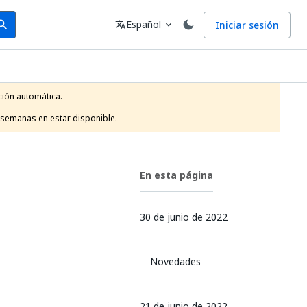
arch
Idioma
Español
Iniciar sesión
arch
translate
expand_more
ión automática.

 semanas en estar disponible.
En esta página
30 de junio de 2022
Novedades
21 de junio de 2022