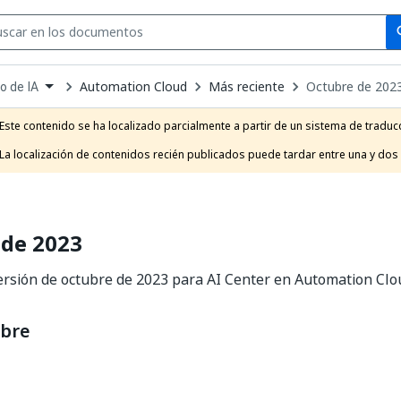
Se
se
Automation Cloud
Más reciente
Octubre de 202
o de IA
own
e
Este contenido se ha localizado parcialmente a partir de un sistema de traducc
t
La localización de contenidos recién publicados puede tardar entre una y dos
 de 2023
ersión de octubre de 2023 para AI Center en Automation Clo
ubre