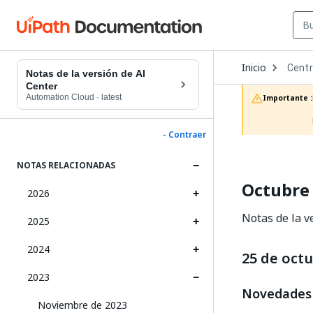
Open
Inicio
Centr
Dropd
Notas de la versión de AI
to
Center
choos
Automation Cloud
·
latest
Importante :
produc
- Contraer
NOTAS RELACIONADAS
Octubre
2026
Notas de la v
2025
2024
25 de oct
2023
Novedades
Noviembre de 2023