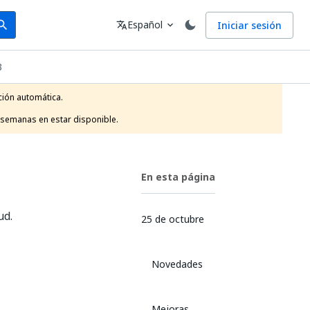
arch
Idioma
Español
Iniciar sesión
arch
translate
expand_more
3
ión automática.

 semanas en estar disponible.
En esta página
ud.
25 de octubre
Novedades
Mejoras