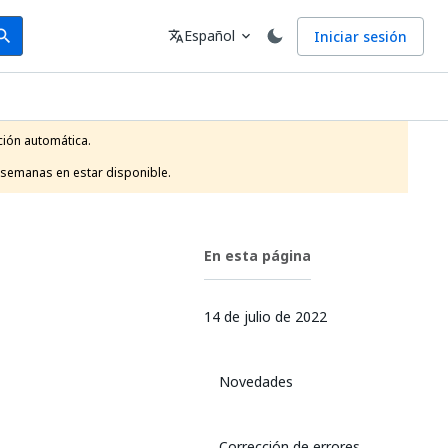
arch
Idioma
Español
Iniciar sesión
arch
translate
expand_more
ión automática.

 semanas en estar disponible.
En esta página
14 de julio de 2022
Novedades
Corrección de errores