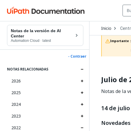
Open
Inicio
Centr
Dropd
Notas de la versión de AI
to
Center
choos
Automation Cloud
·
latest
Importante :
produc
- Contraer
NOTAS RELACIONADAS
Julio de
2026
Notas de la v
2025
2024
14 de juli
2023
Novedades
2022