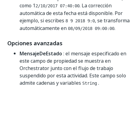
como 1
. La corrección
2/10/2017 07:40:00
automática de esta fecha está disponible. Por
ejemplo, si escribes
, se transforma
8 9 2018 9:0
automáticamente en
.
08/09/2018 09:00:00
Opciones avanzadas
MensajeDeEstado
: el mensaje especificado en
este campo de propiedad se muestra en
Orchestrator junto con el flujo de trabajo
suspendido por esta actividad. Este campo solo
admite cadenas y variables
.
String
Sí
No
thumb_up
thumb_down