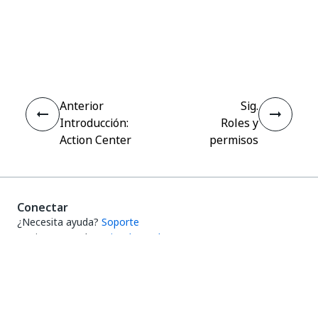
Sí
No
thumb_up
thumb_down
Anterior
Sig.
Introducción:
Roles y
Action Center
permisos
Conectar
¿Necesita ayuda?
Soporte
¿Quiere aprender?
UiPath Academy
¿Tiene alguna pregunta?
Foro de UiPath
Manténgase actualizado