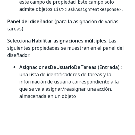
este campo de propiedad. Este campo solo
admite objetos
.
List<TaskAssignmentResponse>
Panel del diseñador
(para la asignación de varias
tareas)
Selecciona
Habilitar asignaciones múltiples
. Las
siguientes propiedades se muestran en el panel del
diseñador:
AsignacionesDeUsuarioDeTareas (Entrada)
:
una lista de identificadores de tareas y la
información de usuario correspondiente a la
que se va a asignar/reasignar una acción,
almacenada en un objeto
. Este campo solo
List<TaskUserAssignment>
admite objetos
. El
List<TaskUserAssignment>
objeto debe contener un identificador de tarea y
su información de usuario correspondiente,
como una dirección de correo electrónico o un