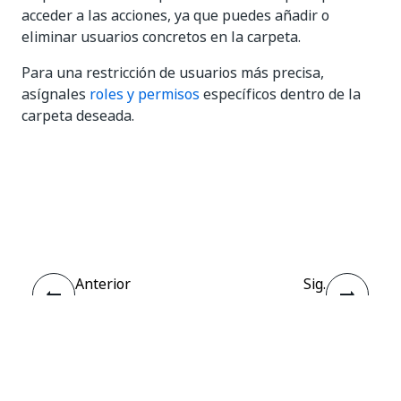
acceder a las acciones, ya que puedes añadir o
eliminar usuarios concretos en la carpeta.
Para una restricción de usuarios más precisa,
asígnales
roles y permisos
específicos dentro de la
carpeta deseada.
Sí
No
thumb_up
thumb_down
Anterior
Sig.
Roles y
Acerca de
permisos
Acciones