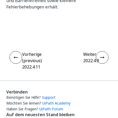
und Barrierefreiheit sowie kleinere
Fehlerbehebungen erhält.
Ja
Nein
thumb_up
thumb_down
Vorherige
Weiter
(previous)
2022.4.9
2022.4.11
Verbinden
Benötigen Sie Hilfe?
Support
Möchten Sie lernen?
UiPath Academy
Haben Sie Fragen?
UiPath-Forum
Auf dem neuesten Stand bleiben