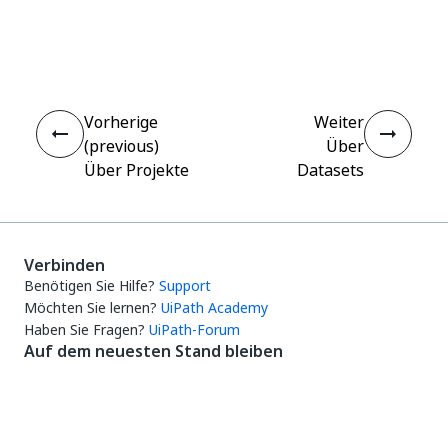
Ja
Nein
thumb_up
thumb_down
Vorherige
Weiter
(previous)
Über
Über Projekte
Datasets
Verbinden
Benötigen Sie Hilfe?
Support
Möchten Sie lernen?
UiPath Academy
Haben Sie Fragen?
UiPath-Forum
Auf dem neuesten Stand bleiben