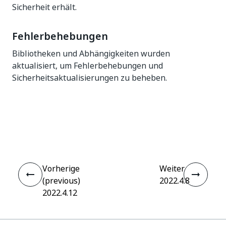
Sicherheit erhält.
Fehlerbehebungen
Bibliotheken und Abhängigkeiten wurden
aktualisiert, um Fehlerbehebungen und
Sicherheitsaktualisierungen zu beheben.
Ja
Nein
thumb_up
thumb_down
Vorherige
Weiter
(previous)
2022.4.8
2022.4.12