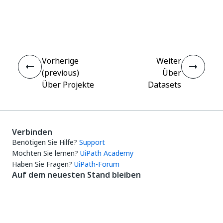
Ja
Nein
thumb_up
thumb_down
Vorherige
Weiter
(previous)
Über
Über Projekte
Datasets
Verbinden
Benötigen Sie Hilfe?
Support
Möchten Sie lernen?
UiPath Academy
Haben Sie Fragen?
UiPath-Forum
Auf dem neuesten Stand bleiben