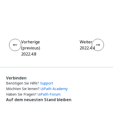
Ja
Nein
thumb_up
thumb_down
Vorherige
Weiter
(previous)
2022.4.4
2022.4.8
Verbinden
Benötigen Sie Hilfe?
Support
Möchten Sie lernen?
UiPath Academy
Haben Sie Fragen?
UiPath-Forum
Auf dem neuesten Stand bleiben