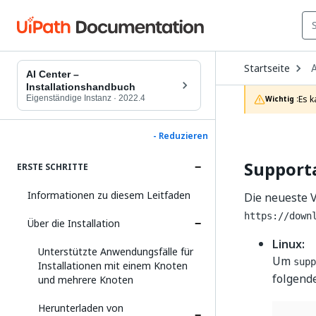
O
Startseite
A
D
AI Center –
t
Installationshandbuch
c
Eigenständige Instanz
·
2022.4
Es k
Wichtig :
p
- Reduzieren
Supporta
ERSTE SCHRITTE
Informationen zu diesem Leitfaden
Die neueste 
https://down
Über die Installation
Linux:
Unterstützte Anwendungsfälle für
Um
supp
Installationen mit einem Knoten
folgend
und mehrere Knoten
Herunterladen von