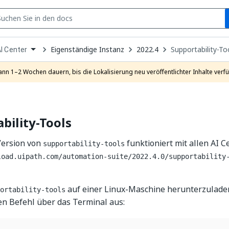
S
pen
Eigenständige Instanz
2022.4
Supportability-To
I Center
ropdown
o
hoose
ann 1–2 Wochen dauern, bis die Lokalisierung neu veröffentlichter Inhalte verfü
roduct
bility-Tools
Version von
funktioniert mit allen AI C
supportability-tools
load.uipath.com/automation-suite/2022.4.0/supportability
auf einer Linux-Maschine herunterzuladen
ortability-tools
en Befehl über das Terminal aus: