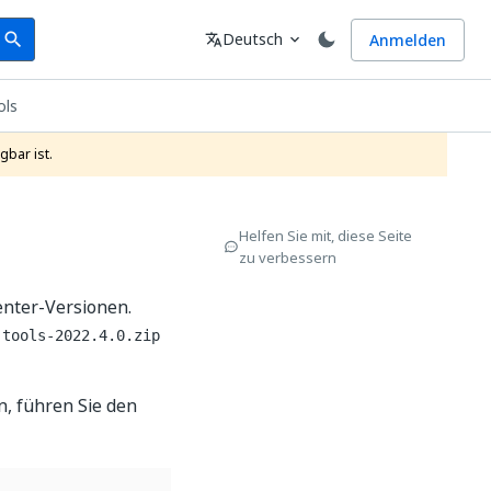
earch
Sprache
Deutsch
Anmelden
search
translate
expand_more
ols
gbar ist.
Helfen Sie mit, diese Seite
zu verbessern
enter-Versionen.
-tools-2022.4.0.zip
, führen Sie den