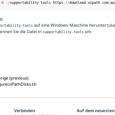
-
O
~
/
supportability
-
tools https
:
/
/
download
.
uipath
.
com
/
au
s:
auf eine Windows-Maschine herunterzulad
ortability-tools
ennen Sie die Datei in
um.
supportability-tools
Ja
Nein
thumb_up
thumb_down
rige (previous)
gureUiPathDisks.sh
Verbinden
Auf dem neuesten 