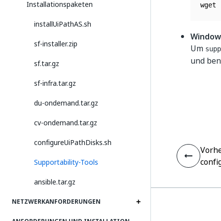
Installationspaketen
wget 
installUiPathAS.sh
Window
sf-installer.zip
Um
supp
und ben
sf.tar.gz
sf-infra.tar.gz
du-ondemand.tar.gz
cv-ondemand.tar.gz
configureUiPathDisks.sh
Vorhe
confi
Supportability-Tools
ansible.tar.gz
NETZWERKANFORDERUNGEN