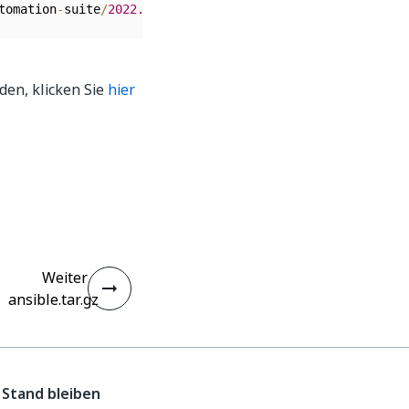
tomation
-
suite
/
2022.4
.0
/
supportability
-
tools
-
2022.4
.0
.
en, klicken Sie
hier
Weiter
ansible.tar.gz
Stand bleiben