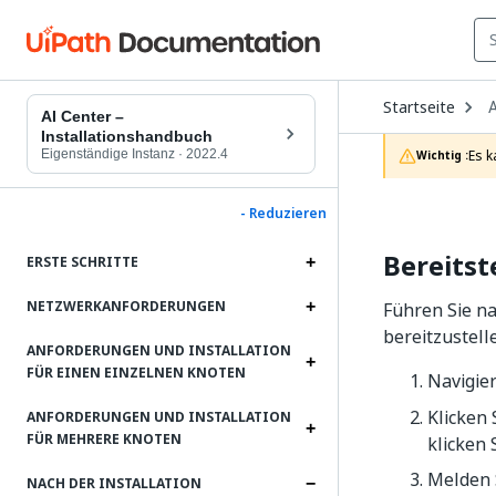
O
Startseite
A
D
AI Center –
t
Installationshandbuch
c
Eigenständige Instanz
·
2022.4
Es k
Wichtig :
p
- Reduzieren
Bereitst
ERSTE SCHRITTE
NETZWERKANFORDERUNGEN
Führen Sie na
bereitzustell
ANFORDERUNGEN UND INSTALLATION
FÜR EINEN EINZELNEN KNOTEN
Navigie
Klicken 
ANFORDERUNGEN UND INSTALLATION
FÜR MEHRERE KNOTEN
klicken 
Melden 
NACH DER INSTALLATION