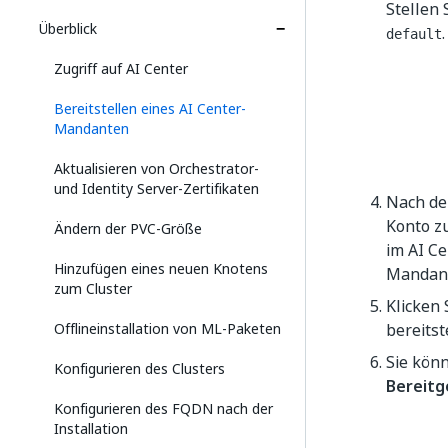
Stellen 
Überblick
.
default
Zugriff auf AI Center
Bereitstellen eines AI Center-
Mandanten
Aktualisieren von Orchestrator-
und Identity Server-Zertifikaten
Nach de
Konto zu
Ändern der PVC-Größe
im AI Ce
Hinzufügen eines neuen Knotens
Mandant
zum Cluster
Klicken 
Offlineinstallation von ML-Paketen
bereitst
Sie kön
Konfigurieren des Clusters
Bereitg
Konfigurieren des FQDN nach der
Installation