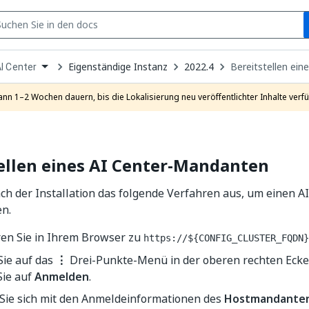
S
pen
Eigenständige Instanz
2022.4
Bereitstellen ei
I Center
ropdown
o
hoose
ann 1–2 Wochen dauern, bis die Lokalisierung neu veröffentlichter Inhalte verfü
roduct
ellen eines AI Center-Mandanten
ch der Installation das folgende Verfahren aus, um einen 
en.
ren Sie in Ihrem Browser zu
https://${CONFIG_CLUSTER_FQDN}
Sie auf das
⋮
Drei-Punkte-Menü in der oberen rechten Ecke
Sie auf
Anmelden
.
Sie sich mit den Anmeldeinformationen des
Hostmandanten