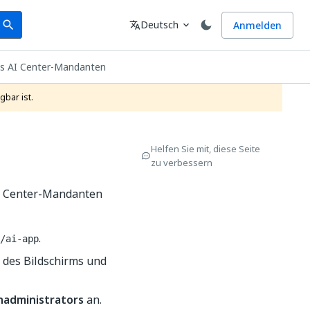
earch
Sprache
Deutsch
Anmelden
search
translate
expand_more
nes AI Center-Mandanten
gbar ist.
Helfen Sie mit, diese Seite
zu verbessern
AI Center-Mandanten
.
/ai-app
 des Bildschirms und
administrators
an.