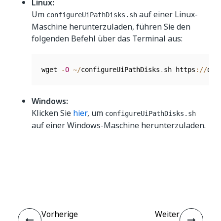
Linux:
Um
auf einer Linux-
configureUiPathDisks.sh
Maschine herunterzuladen, führen Sie den
folgenden Befehl über das Terminal aus:
wget 
-
O
~
/
configureUiPathDisks
.
sh https
:
/
/
dow
Windows:
Klicken Sie
hier
, um
configureUiPathDisks.sh
auf einer Windows-Maschine herunterzuladen.
Ja
Nein
thumb_up
thumb_down
Vorherige
Weiter