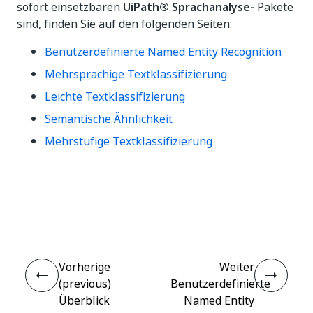
sofort einsetzbaren
UiPath® Sprachanalyse-
Pakete
sind, finden Sie auf den folgenden Seiten:
Benutzerdefinierte Named Entity Recognition
Mehrsprachige Textklassifizierung
Leichte Textklassifizierung
Semantische Ähnlichkeit
Mehrstufige Textklassifizierung
Ja
Nein
thumb_up
thumb_down
Vorherige
Weiter
(previous)
Benutzerdefinierte
Überblick
Named Entity