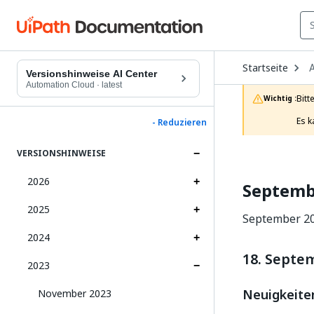
O
Startseite
A
D
Versionshinweise AI Center
t
Automation Cloud
·
latest
c
Bitt
Wichtig :
p
Es k
- Reduzieren
VERSIONSHINWEISE
2026
Septemb
2025
September 20
2024
18. Septe
2023
Neuigkeite
November 2023