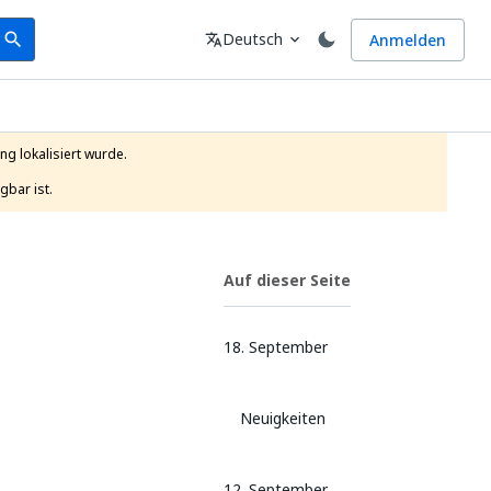
earch
Sprache
Deutsch
Anmelden
search
translate
expand_more
g lokalisiert wurde.

gbar ist.
Auf dieser Seite
18. September
Neuigkeiten
12. September