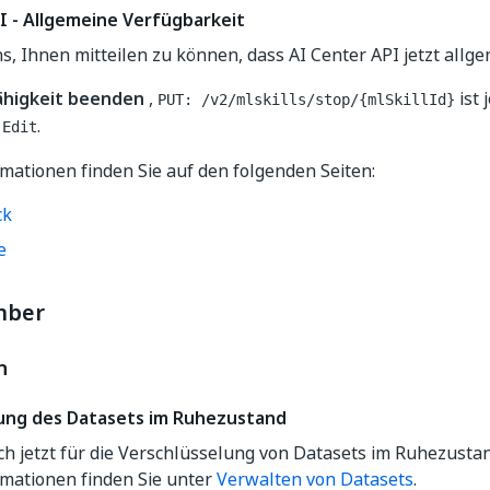
I ‑ Allgemeine Verfügbarkeit
s, Ihnen mitteilen zu können, dass AI Center API jetzt allge
ähigkeit beenden
,
ist 
PUT: /v2/mlskills/stop/{mlSkillId}
.
.Edit
mationen finden Sie auf den folgenden Seiten:
ck
e
mber
n
ung des Datasets im Ruhezustand
ch jetzt für die Verschlüsselung von Datasets im Ruhezusta
rmationen finden Sie unter
Verwalten von Datasets
.