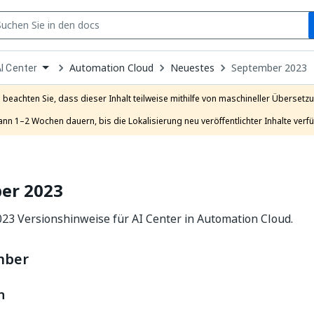
S
pen
Automation Cloud
Neuestes
September 2023
I Center
ropdown
o
hoose
e beachten Sie, dass dieser Inhalt teilweise mithilfe von maschineller Übersetzun
roduct
ann 1–2 Wochen dauern, bis die Lokalisierung neu veröffentlichter Inhalte verfü
er 2023
23 Versionshinweise für AI Center in Automation Cloud.
mber
n