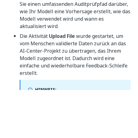
Sie einen umfassenden Auditprüfpfad darüber,
wie Ihr Modell eine Vorhersage erstellt, wie das
Modell verwendet wird und wann es
aktualisiert wird.
Die Aktivität
Upload File
wurde gestartet, um
vom Menschen validierte Daten zurück an das
AI-Center-Projekt zu übertragen, das Ihrem
Modell zugeordnet ist. Dadurch wird eine
einfache und wiederholbare Feedback-Schleife
erstellt.
HINWEIS:
Da das AI Center direkt über das Cloud Portal
zugänglich ist, haben wir alle AI-Center-Seiten
vom Orchestrator entfernt, außer
ML-
Fähigkeiten
, die jetzt schreibgeschützt sind.