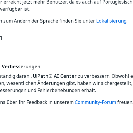
r
erreicht jetzt mehr Benutzer, da es auch auf Portugiesisch
verfügbar ist.
n zum Ändern der Sprache finden Sie unter
Lokalisierung
.
21
e Verbesserungen
 ständig daran
, UiPath® AI Center
zu verbessern. Obwohl es
n, wesentlichen Änderungen gibt, haben wir sichergestellt
besserungen und Fehlerbehebungen erhält.
ns über Ihr Feedback in unserem
Community-Forum
freuen
Ja
Nein
thumb_up
thumb_down