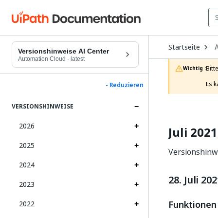
O
Startseite
A
D
Versionshinweise AI Center
t
Automation Cloud
·
latest
c
Bitt
Wichtig :
p
Es k
- Reduzieren
VERSIONSHINWEISE
2026
Juli 2021
2025
Versionshinwe
2024
28. Juli 20
2023
Funktionen
2022