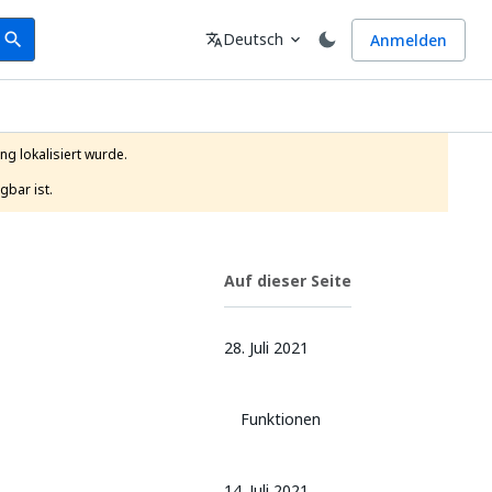
earch
Sprache
Deutsch
Anmelden
search
translate
expand_more
g lokalisiert wurde.

gbar ist.
Auf dieser Seite
28. Juli 2021
Funktionen
14. Juli 2021