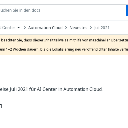
S
pen
Automation Cloud
Neuestes
Juli 2021
I Center
ropdown
o
hoose
e beachten Sie, dass dieser Inhalt teilweise mithilfe von maschineller Übersetzun
roduct
ann 1–2 Wochen dauern, bis die Lokalisierung neu veröffentlichter Inhalte verfü
ise Juli 2021 für AI Center in Automation Cloud.
21