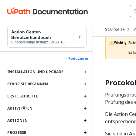
O
Startseite
A
D
Action Center-
t
Benutzerhandbuch
c
Eigenständige Instanz
·
2024.10
Bitt
Wichtig :
p
Es k
- Reduzieren
INSTALLATION UND UPGRADE
Protokol
BEVOR SIE BEGINNEN
Prüfungsproto
ERSTE SCHRITTE
Prüfung des 
AKTIVITÄTEN
Die Action Ce
AKTIONEN
entsprechend
PROZESSE
Sie sind in
Ak