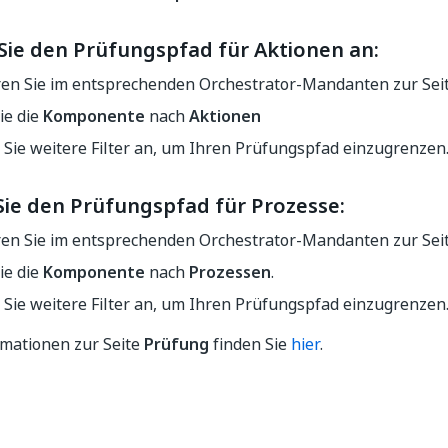
 Sie den Prüfungspfad für Aktionen an:
ren Sie im entsprechenden Orchestrator-Mandanten zur Sei
Sie die
Komponente
nach
Aktionen
Sie weitere Filter an, um Ihren Prüfungspfad einzugrenzen
Sie den Prüfungspfad für
Prozesse
:
ren Sie im entsprechenden Orchestrator-Mandanten zur Sei
Sie die
Komponente
nach
Prozessen
.
Sie weitere Filter an, um Ihren Prüfungspfad einzugrenzen
rmationen zur Seite
Prüfung
finden Sie
hier
.
Ja
Nein
thumb_up
thumb_down