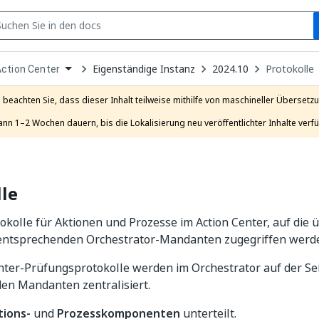
S
pen
Eigenständige Instanz
2024.10
Protokolle
ction Center
ropdown
o
hoose
e beachten Sie, dass dieser Inhalt teilweise mithilfe von maschineller Übersetzun
roduct
ann 1–2 Wochen dauern, bis die Lokalisierung neu veröffentlichter Inhalte verfü
le
kolle für Aktionen und Prozesse im Action Center, auf die ü
entsprechenden Orchestrator-Mandanten zugegriffen werd
nter-Prüfungsprotokolle werden im Orchestrator auf der Se
en Mandanten zentralisiert.
tions-
und
Prozesskomponenten
unterteilt.