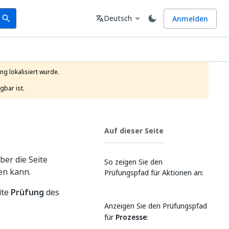
earch
Sprache
Deutsch
Anmelden
search
translate
expand_more
g lokalisiert wurde.

gbar ist.
Auf dieser Seite
ber die Seite
So zeigen Sie den
en kann.
Prüfungspfad für Aktionen an:
ite
Prüfung
des
Anzeigen Sie den Prüfungspfad
für
Prozesse
: