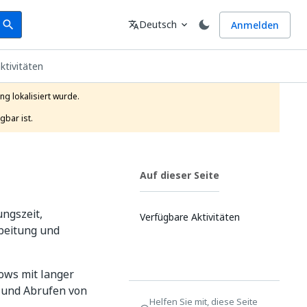
earch
Sprache
Deutsch
Anmelden
search
translate
expand_more
ktivitäten
g lokalisiert wurde.

gbar ist.
Auf dieser Seite
ungszeit,
Verfügbare Aktivitäten
beitung und
ows mit langer
n und Abrufen von
Helfen Sie mit, diese Seite