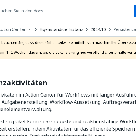
S
pen
Eigenständige Instanz
2024.10
Persistenza
ction Center
ropdown
o
hoose
e beachten Sie, dass dieser Inhalt teilweise mithilfe von maschineller Übersetzun
roduct
ann 1–2 Wochen dauern, bis die Lokalisierung neu veröffentlichter Inhalte verfü
nzaktivitäten
ivitäten im Action Center für Workflows mit langer Ausführ
ch Aufgabenerstellung, Workflow-Aussetzung, Auftragsverar
genelementverwaltung.
istenzpaket können Sie robuste und reaktionsfähige Workfl
it erstellen, indem Aktivitäten für das effiziente Speicher