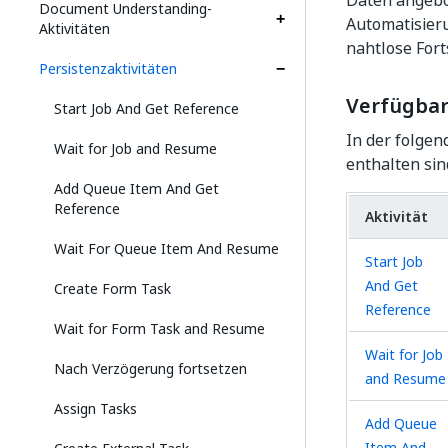
Daten angebo
Document Understanding-
Automatisier
Aktivitäten
nahtlose Fort
Persistenzaktivitäten
Verfügbar
Start Job And Get Reference
In der folgend
Wait for Job and Resume
enthalten sin
Add Queue Item And Get
Reference
Aktivität
Wait For Queue Item And Resume
Start Job
And Get
Create Form Task
Reference
Wait for Form Task and Resume
Wait for Job
Nach Verzögerung fortsetzen
and Resume
Assign Tasks
Add Queue
Item And