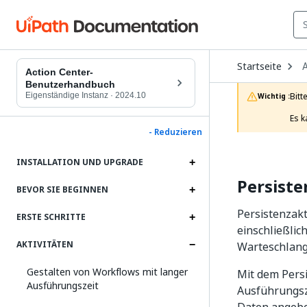
O
Startseite
A
D
Action Center-
t
Benutzerhandbuch
c
Eigenständige Instanz
·
2024.10
Bitt
Wichtig :
p
Es k
- Reduzieren
INSTALLATION UND UPGRADE
Persiste
BEVOR SIE BEGINNEN
Persistenzakt
ERSTE SCHRITTE
einschließli
AKTIVITÄTEN
Warteschlan
Gestalten von Workflows mit langer
Mit dem Pers
Ausführungszeit
Ausführungsze