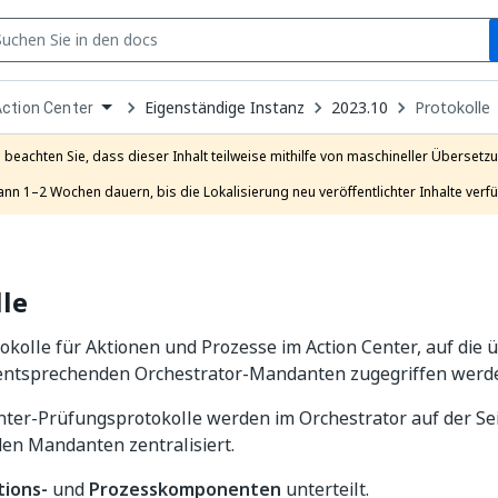
S
pen
Eigenständige Instanz
2023.10
Protokolle
ction Center
ropdown
o
hoose
e beachten Sie, dass dieser Inhalt teilweise mithilfe von maschineller Übersetzun
roduct
ann 1–2 Wochen dauern, bis die Lokalisierung neu veröffentlichter Inhalte verfü
le
kolle für Aktionen und Prozesse im Action Center, auf die ü
entsprechenden Orchestrator-Mandanten zugegriffen werd
nter-Prüfungsprotokolle werden im Orchestrator auf der Se
en Mandanten zentralisiert.
tions-
und
Prozesskomponenten
unterteilt.