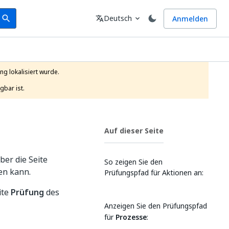
earch
Sprache
Deutsch
Anmelden
search
translate
expand_more
g lokalisiert wurde.

gbar ist.
Auf dieser Seite
ber die Seite
So zeigen Sie den
en kann.
Prüfungspfad für Aktionen an:
ite
Prüfung
des
Anzeigen Sie den Prüfungspfad
für
Prozesse
: