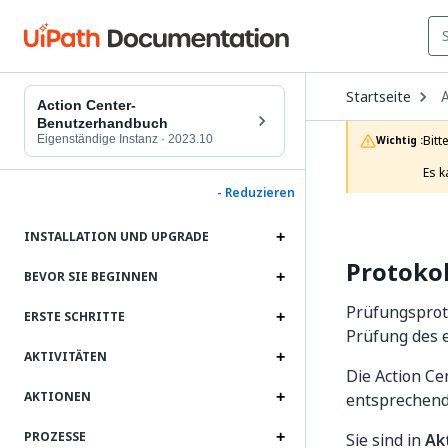
O
Startseite
A
D
Action Center-
t
Benutzerhandbuch
c
Eigenständige Instanz
·
2023.10
Bitt
Wichtig :
p
Es k
- Reduzieren
INSTALLATION UND UPGRADE
Protokol
BEVOR SIE BEGINNEN
Prüfungsproto
ERSTE SCHRITTE
Prüfung des 
AKTIVITÄTEN
Die Action Ce
AKTIONEN
entsprechend
PROZESSE
Sie sind in
Ak