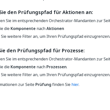
 Sie den Prüfungspfad für Aktionen an:
ren Sie im entsprechenden Orchestrator-Mandanten zur Sei
Sie die
Komponente
nach
Aktionen
Sie weitere Filter an, um Ihren Prüfungspfad einzugrenzen
Sie den Prüfungspfad für
Prozesse
:
ren Sie im entsprechenden Orchestrator-Mandanten zur Sei
Sie die
Komponente
nach
Prozessen
.
Sie weitere Filter an, um Ihren Prüfungspfad einzugrenzen
rmationen zur Seite
Prüfung
finden Sie
hier
.
Ja
Nein
thumb_up
thumb_down