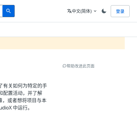
Search
语言
中文(简体)
登录
search
translate
expand_more
帮助改进此页面
了有关如何为特定的手
和配置活动，并了解
遇到困难，或者想将项目与本
ioX 中运行。