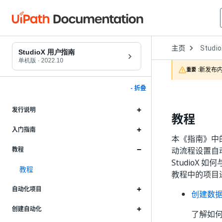
Open
主页
Studi
Dropd
StudioX 用户指南
to
单机版
·
2022.10
choose
新发布内
重要 :
product
- 折叠
发行说明
教程
入门指南
本《指南》中
动流程设置自
教程
StudioX 
教程
教程中的项目进
自动化项目
创建数
创建自动化
了解如何