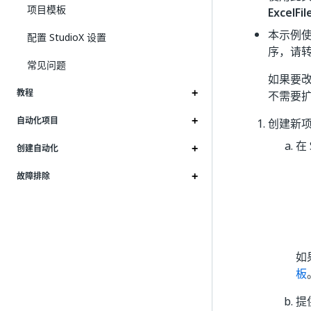
项目模板
ExcelFil
本示例使用
配置 StudioX 设置
序，请转到
常见问题
如果要改用
教程
不需要
自动化项目
创建新
在
创建自动化
故障排除
如
板
提