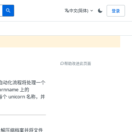
Search
语言
中文(简体)
登录
search
translate
expand_more
帮助改进此页面
。自动化流程将处理一个
ornname 上的
 unicorn 名称，并
。解压缩档案并将文件