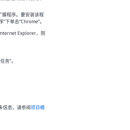
th 扩展程序。要安装该程
序”下单击“Chrome”。
net Explorer，则
白任务”
。
多信息，请参阅
项目模