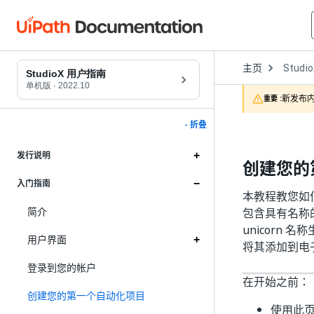
Open
主页
Studi
Dropd
StudioX 用户指南
to
单机版
·
2022.10
choose
新发布内
重要 :
product
- 折叠
发行说明
创建您的
入门指南
本教程教您如何
简介
包含具有名称的列的 
unicorn 
用户界面
将其添加到电
登录到您的帐户
在开始之前：
创建您的第一个自动化项目
使用此