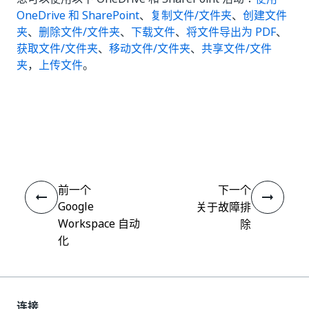
OneDrive 和 SharePoint
、
复制文件/文件夹
、
创建文件
夹
、
删除文件/文件夹
、
下载文件
、
将文件导出为 PDF
、
获取文件/文件夹
、
移动文件/文件夹
、
共享文件/文件
夹
，
上传文件
。
是
否
thumb_up
thumb_down
前一个
下一个
Google
关于故障排
Workspace 自动
除
化
连接