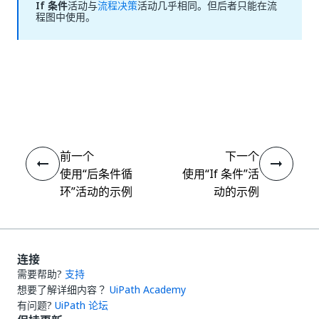
If 条件
活动与
流程决策
活动几乎相同。但后者只能在流
程图中使用。
是
否
thumb_up
thumb_down
前一个
下一个
使用“后条件循
使用“If 条件”活
环”活动的示例
动的示例
连接
需要帮助?
支持
想要了解详细内容？
UiPath Academy
有问题?
UiPath 论坛